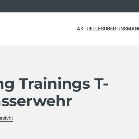
AKTUELLES
ÜBER UNS
MAN
g Trainings T-
asserwehr
rsicht