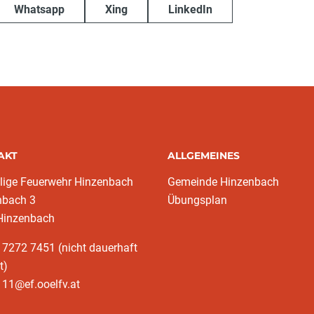
Whatsapp
Xing
LinkedIn
AKT
ALLGEMEINES
llige Feuerwehr Hinzenbach
Gemeinde Hinzenbach
nbach 3
Übungsplan
Hinzenbach
 7272 7451 (nicht dauerhaft
t)
11@ef.ooelfv.at