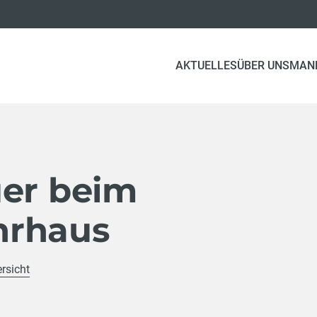
AKTUELLES
ÜBER UNS
MAN
uer beim
hrhaus
rsicht