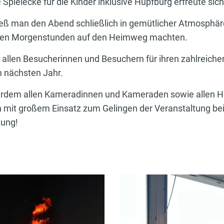
pielecke für die Kinder inklusive Hüpfburg erfreute sich 
 ließ man den Abend schließlich in gemütlicher Atmosphäre
rühen Morgenstunden auf den Heimweg machten.
i allen Besucherinnen und Besuchern für ihren zahlreich
m nächsten Jahr.
erdem allen Kameradinnen und Kameraden sowie allen Hel
 mit großem Einsatz zum Gelingen der Veranstaltung be
zung!