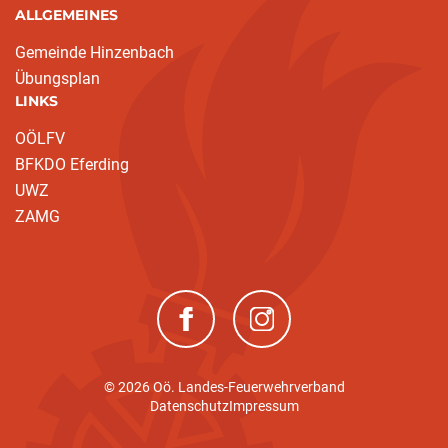
ALLGEMEINES
Gemeinde Hinzenbach
Übungsplan
LINKS
OÖLFV
BFKDO Eferding
UWZ
ZAMG
(neues Fenster)
(neues Fenster)
© 2026 Oö. Landes-Feuerwehrverband
Datenschutz
Impressum