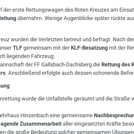
f der erste Rettungswagen des Roten Kreuzes am Einsatzo
leitung
übernahm. Wenige Augenblicke später rückte au
z wurden die Verletzten betreut und befragt. Nach der
unser
TLF
gemeinsam mit der
KLF-Besatzung
mit der Re
h liegenden Fahrzeug.
Mannschaft der FF Gallsbach-Dachsberg die
Rettung des 
ers
. Anschließend erfolgte auch dessen schonende Befr
hung
ettung wurde die Unfallstelle geräumt und die Straße w
wehrhaus Hinzenbach eine gemeinsame
Nachbesprechu
ragende Zusammenarbeit
aller eingesetzten Kräfte bes
igten die große Bedeutung solcher gemeinsamen Übunge