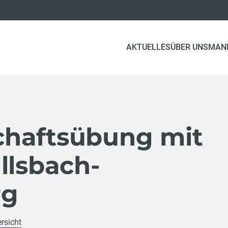
AKTUELLES
ÜBER UNS
MAN
haftsübung mit
llsbach-
rg
rsicht